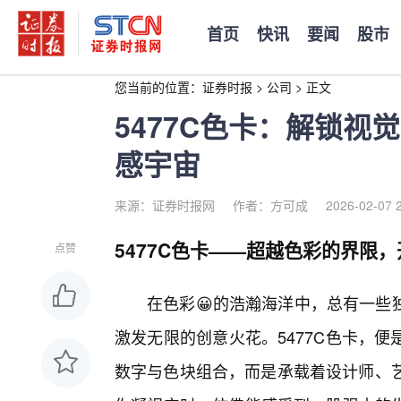
首页
快讯
要闻
股市
您当前的位置：
证券时报
>
公司
>
正文
5477C色卡：解锁
感宇宙
来源：证券时报网
作者：方可成
2026-02-07 
5477C色卡——超越色彩的界限
点赞
在色彩😀的浩瀚海洋中，总有一些
激发无限的创意火花。5477C色卡，
数字与色块组合，而是承载着设计师、艺