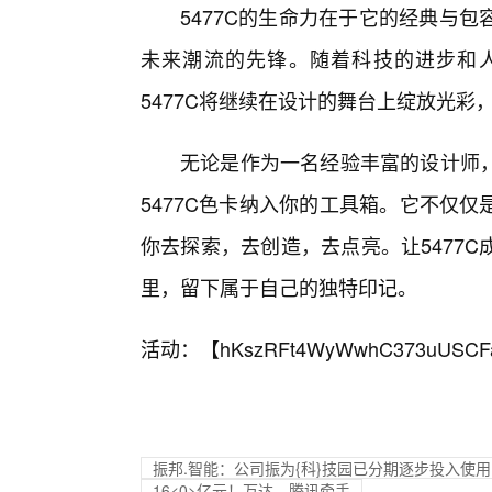
5477C的生命力在于它的经典与
未来潮流的先锋。随着科技的进步和
5477C将继续在设计的舞台上绽放光
无论是作为一名经验丰富的设计师
5477C色卡纳入你的工具箱。它不仅
你去探索，去创造，去点亮。让5477
里，留下属于自己的独特印记。
活动：【
hKszRFt4WyWwhC373uUSCF
振邦.智能：公司振为{科}技园已分期逐步投入使用
16<0>亿元！万达、腾讯牵手