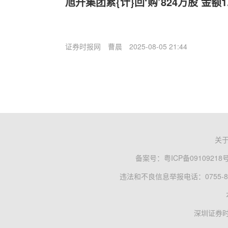
旭升集团累{计}回‘购’824万股 金额1
证券时报网
曹晨
2025-08-05 21:44
关
备案号：
粤ICP备09109218
违法和不良信息举报电话：0755-83
深圳证券