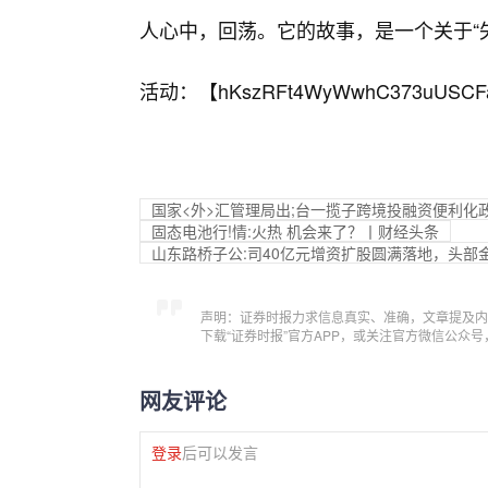
人心中，回荡。它的故事，是一个关于“失
活动：【
hKszRFt4WyWwhC373uUSCF
国家<外>汇管理局出;台一揽子跨境投融资便利化
固态电池行!情:火热 机会来了？丨财经头条
山东路桥子公:司40亿元增资扩股圆满落地，头部
声明：证券时报力求信息真实、准确，文章提及内
下载“证券时报”官方APP，或关注官方微信公众
网友评论
登录
后可以发言