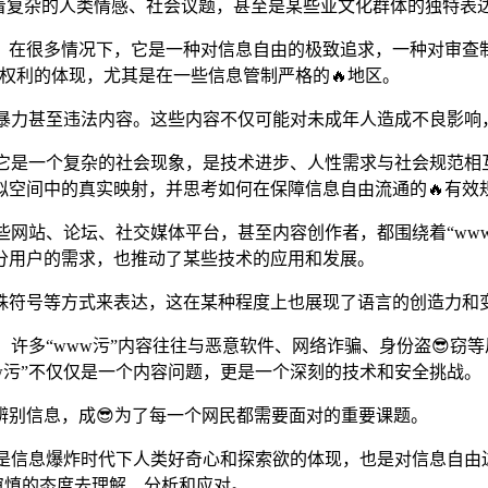
着复杂的人类情感、社会议题，甚至是某些亚文化群体的独特表
俗”。在很多情况下，它是一种对信息自由的极致追求，一种对审
由权利的体现，尤其是在一些信息管制严格的🔥地区。
、暴力甚至违法内容。这些内容不仅可能对未成年人造成不良影
。它是一个复杂的社会现象，是技术进步、人性需求与社会规范相互
拟空间中的真实映射，并思考如何在保障信息自由流通的🔥有效
一些网站、论坛、社交媒体平台，甚至内容创作者，都围绕着“ww
分用户的需求，也推动了某些技术的应用和发展。
殊符号等方式来表达，这在某种程度上也展现了语言的创造力和
。许多“www污”内容往往与恶意软件、网络诈骗、身份盗😎
w污”不仅仅是一个内容问题，更是一个深刻的技术和安全挑战。
辨别信息，成😎为了每一个网民都需要面对的重要课题。
既是信息爆炸时代下人类好奇心和探索欲的体现，也是对信息自
、审慎的态度去理解、分析和应对。