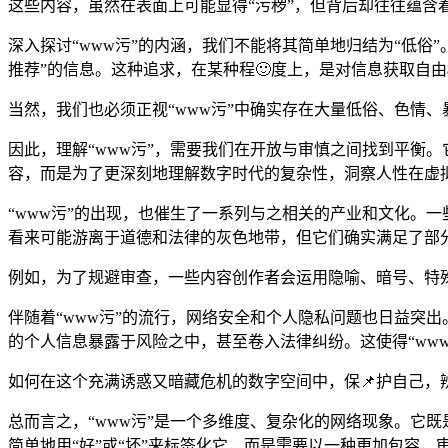
这些内容，虽然在表面上可能显得“污秽”，但背后却往往蕴含
深入探讨“www污”的内涵，我们不能将其简单地归结为“低
推荐”的信息。这种追求，在某种程🙂度上，是对信息获取自
当然，我们也必须正视“www污”中确实存在大量低俗、色情
因此，理解“www污”，需要我们在开放与审慎之间找到平衡
容，而是为了更深刻地理解数字时代的复杂性，洞察人性在虚
“www污”的出现，也催生了一系列与之相关的产业和文化。
看来可能游离于道德和法律的灰色地带，但它们确实满足了部
例如，为了规避审查，一些内容创作者会运用隐喻、暗号、特
伴随着“www污”的流行，网络安全和个人隐私问题也日益突出
的个人信息暴露于风险之中，甚至卷入法律纠纷。这使得“ww
如何在这个充满诱惑又暗藏危机的数字空间中，保📌护自己，
总而言之，“www污”是一个多维度、复杂化的网络现象。它
简单地用“好”或“坏”来标签化它，而是需要以一种更加包容