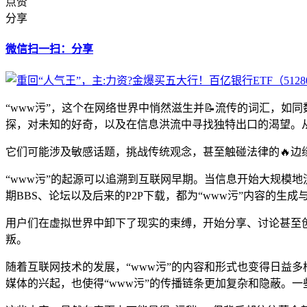
点赞
分享
微信扫一扫：分享
“www污”，这个在网络世界中悄然滋生并📝流传的词汇，
探，对未知的好奇，以及在信息洪流中寻找独特出口的渴望。从
它们可能涉及敏感话题，挑战传统观念，甚至触碰法律的🔥边缘
“www污”的起源可以追溯到互联网早期。当信息开始大规模
期BBS、论坛以及后来的P2P下载，都为“www污”内容的生
用户们在虚拟世界中卸下了现实的束缚，开始分享、讨论甚至
叛。
随着互联网技术的发展，“www污”的内容和形式也变得日益多
媒体的兴起，也使得“www污”的传播链条更加复杂和隐蔽。一