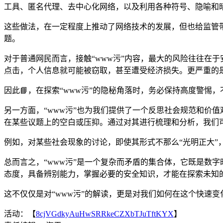
工具、匿名代理、去中心化网络，以及利用各种符号、隐喻和暗
这些做法，在一定程度上推动了网络技术的发展，但也给监管
题。
对于普通网民而言，接触“www污”内容，最大的风险往往在于
点击，个人信息就可能被窃取，甚至遭受经济损失。更严重的
因此📘，在探索“www污”的隐秘角落时，务必保持高度警惕
另一方面，“www污”也为我们提供了一个反思社会规范和价值
在某些议题上的空白或压抑。通过对其进行梳理和分析，我们
例如，对某些社会现象的讨论，即使其形式不那么“光明正大”
总而言之，“www污”是一个复杂而矛盾的集合体，它既是数
态度，具备辨别能力，掌握必要的安全知识，才能在探索未知
这不仅仅是对“www污”的解读，更是对我们如何在这个快速
活动：【
8cjVGdkyAuHwSRRkeCZXbTJuTftKYX
】