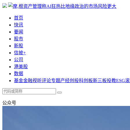
首页
快讯
要闻
股市
新股
信披+
公司
港美股
数据
基金
金融
视听
评论
专题
产经
创投
科创板
新三板
投教
ESG
滚
公众号