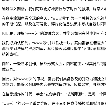
通过深入剖析，我们可以更好地把握数字时代的脉搏，洞察人
在数字浪潮席卷全球的今天，“www污”作为一个独特的文化
的不断试探，以及在符号化、碎片化信息洪流中寻找自我认同
因此📘，理解“www污”的潜藏含义，并学习如何在其中游刃
我们必须认识到，“www污”并非铁板一块，其内部存在着巨
都应受到法律的严厉制裁，其传播🔥者和传播平台也应承担相
精神寄托。
例如，一些艺术创作，虽然形式大胆，内容前卫，但其背后可
体认同。
因此，对“www污”的审视，需要我们具备敏锐的判断力和独立
别能力，能够区分哪些内容是在制造恐慌、传播谣言，哪些内
在信息爆炸的时代，学会“去伪存真”，“去粗取精”，是每一个
“www污”的另一个重要维度，在于其对信息传播模式和媒介