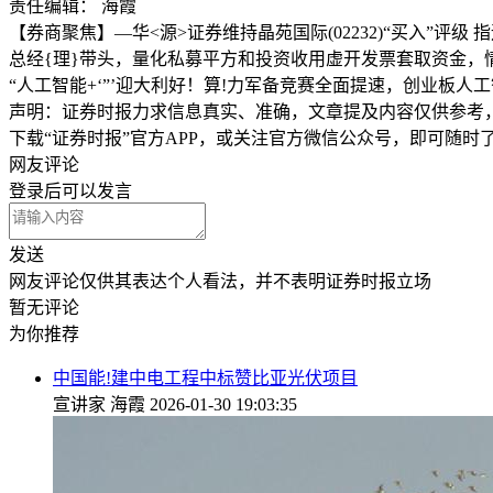
责任编辑： 海霞
【券商聚焦】—华<源>证券维持晶苑国际(02232)“买入”评
总经{理}带头，量化私募平方和投资收用虚开发票套取资金，
“人工智能+‘”’迎大利好！算!力军备竞赛全面提速，创业板人
声明：证券时报力求信息真实、准确，文章提及内容仅供参考
下载“证券时报”官方APP，或关注官方微信公众号，即可随
网友评论
登录
后可以发言
发送
网友评论仅供其表达个人看法，并不表明证券时报立场
暂无评论
为你推荐
中国能!建中电工程中标赞比亚光伏项目
宣讲家
海霞
2026-01-30 19:03:35