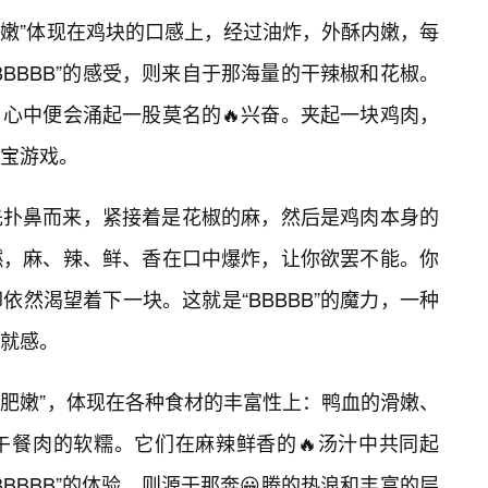
肥嫩”体现在鸡块的口感上，经过油炸，外酥内嫩，每
BBBB”的感受，则来自于那海量的干辣椒和花椒。
心中便会涌起一股莫名的🔥兴奋。夹起一块鸡肉，
宝游戏。
先扑鼻而来，紧接着是花椒的麻，然后是鸡肉本身的
燃，麻、辣、鲜、香在口中爆炸，让你欲罢不能。你
然渴望着下一块。这就是“BBBBB”的魔力，一种
就感。
满肥嫩”，体现在各种食材的丰富性上：鸭血的滑嫩、
午餐肉的软糯。它们在麻辣鲜香的🔥汤汁中共同起
BBBB”的体验，则源于那奔😀腾的热浪和丰富的层