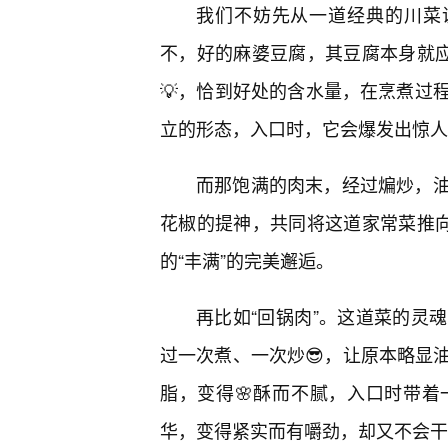
我们不妨先从一道经典的川菜
不，好的麻婆豆腐，其豆腐本身就应
💡，恰到好处的含水量，在烹煮过
立的形态，入口时，它会爆发出惊人
而那饱满的肉末，经过煸炒，
花椒的提神，共同将这道家常菜推向
的“丰满”的完美邂逅。
再比如“回锅肉”。这道菜的灵
过一次煮、一次炒😎，让原本略显
脂，变得🌸酥而不腻，入口时带
华，变得紧实而有嚼劲，却又不会干