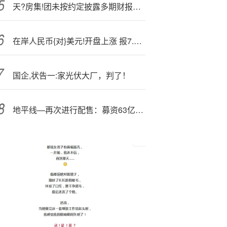
天?房集!团未按约定披露多期财报，董事长被警示
在岸人民币{对}美元!开盘上涨 报7.1505
国企,状告一:家光伏大厂，判了！
地平线—再次进行配售：募资63亿港元 拟投资Robotaxi赛道市值超千亿