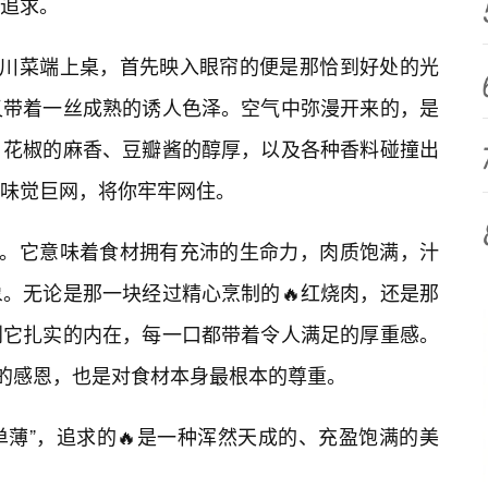
的追求。
的川菜端上桌，首先映入眼帘的便是那恰到好处的光
又带着一丝成熟的诱人色泽。空气中弥漫开来的，是
、花椒的麻香、豆瓣酱的醇厚，以及各种香料碰撞出
味觉巨网，将你牢牢网住。
定。它意味着食材拥有充沛的生命力，肉质饱满，汁
。无论是那一块经过精心烹制的🔥红烧肉，还是那
到它扎实的内在，每一口都带着令人满足的厚重感。
挚的感恩，也是对食材本身最根本的尊重。
单薄”，追求的🔥是一种浑然天成的、充盈饱满的美