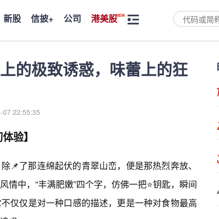
新股
信披+
公司
港美股
上的极致诱惑，味蕾上的狂
-07 22:55:35
初体验】
除📌了那连绵起伏的青翠山峦，便是那热烈奔放、
风情中，“丰满肥嫩”四个字，仿佛一把⭐钥匙，瞬间
它不仅仅是对一种口感的描述，更是一种对食物最高