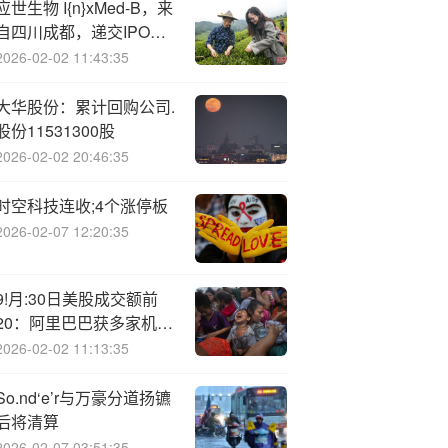
应世生物 I{n}xMed-B，来
自四川成都，递交IPO招
股书，拟赴香港上市
2026-02-02 11:43:35
大华股份：累计回购公司.
股份11531300股
2026-02-02 20:46:35
时空科技连收;4个涨停板
2026-02-07 12:20:35
9!月:30日美股成交额前
20：阿里巴巴获多家机构
唱多
2026-02-02 11:13:35
So.nd‘e’r与万豪分道扬镳
后将清算
2026-02-07 03:51:35