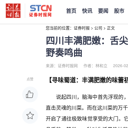
首页
快讯
要闻
股市
您当前的位置：
证券时报
>
公司
>
正文
四川丰满肥嫩：舌尖
野奏鸣曲
来源：证券时报网
作者：林和立
2026-02
【寻味蜀道：丰满肥嫩的味蕾
点赞
说起四川，脑海中首先浮现的，
直击灵魂的川菜。而在这川菜的万千
开启了通往极致味觉享受的大门。