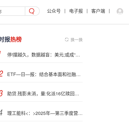
公众号
电子报
客户端
时报
热榜
换一换
停!摆越久，数据越盲：美元;或成“无头苍蝇”乱撞99？
ETF—日—报：结合基本面和社融走弱的大背景，目前点位的债券仍有配置价值。建议逢调整适当配置十年国债ETF
助贷.残影未消，量:化派16亿赎回负债压顶现金告急
理工能科<：>2025年—第三季度营业收入同比增长0.05%