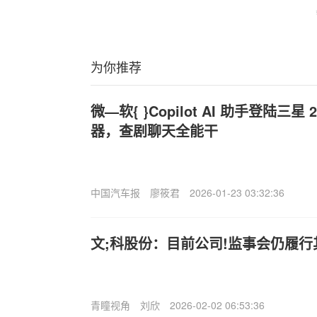
为你推荐
微—软{ }Copilot AI 助手登陆三星
器，查剧聊天全能干
中国汽车报
廖筱君
2026-01-23 03:32:36
文;科股份：目前公司!监事会仍履行
青瞳视角
刘欣
2026-02-02 06:53:36